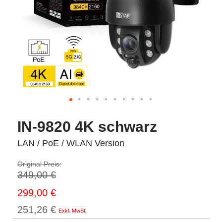
IN-9820 4K schwarz
LAN / PoE / WLAN Version
Original Preis:
349,00 €
Sonderpreis
299,00 €
251,26 €