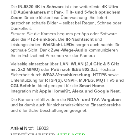
Die
IN-9820 4K in Schwarz
ist eine wetterfeste
4K Ultra
HD Außenkamera
mit
Pan-, Tilt- und 5-fach optischem
Zoom
für eine lückenlose Überwachung. Sie liefert
gestochen scharfe Bilder – selbst bei Regen, Schnee oder
Dunkelheit.
Steuern Sie die Kamera bequem per App oder Software
über die
PTZ-Funktion
. Die
IR-Nachtsicht
und
leistungsstarken
Weißlicht-LEDs
sorgen auch nachts für
optimale Sicht. Dank
Zwei-Wege-Audio
kommunizieren
Sie in Echtzeit mit Personen vor der Kamera.
Vielseitig einsetzbar über
LAN, WLAN (2,4 GHz & 5 GHz
mit 2x2 MIMO)
oder
PoE nach IEEE 802.3at
. Höchste
Sicherheit durch
WPA3-Verschlüsselung, HTTPS
sowie
Unterstützung für
RTSP(S), ONVIF, MJPEG, MQTT v5 und
CGI-Befehle
. Ideal geeignet für die
Smart Home
-
Integration mit
Apple HomeKit, Alexa und Google Nest
.
Die Kamera erfüllt zudem die
NDAA- und TAA-Vorgaben
und ist damit auch für sicherheitskritische Einsatzbereiche
und öffentliche Beschaffungen geeignet.
Artikel Nr:
18003