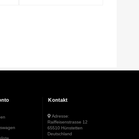
onto
Kontakt
Adresse:
den
Raiffeisenstrasse 12
fswagen
65510 Hünstetten
Deutschland
liste