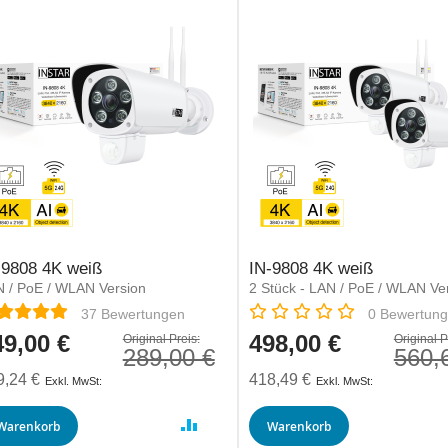
-9808 4K weiß
IN-9808 4K weiß
 / PoE / WLAN Version
2 Stück - LAN / PoE / WLAN Ve
ertung:
Rating:
37
Bewertungen
0
Bewertun
49,00 €
498,00 €
derpreis
Sonderpreis
Original Preis:
Original P
289,00 €
560,
9,24 €
418,49 €
Warenkorb
Warenkorb