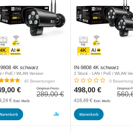
-9808 4K schwarz
IN-9808 4K schwarz
 / PoE / WLAN Version
2 Stück - LAN / PoE / WLAN Ve
ertung:
Rating:
45
Bewertungen
0
Bewertun
49,00 €
498,00 €
derpreis
Sonderpreis
Original Preis:
Original P
289,00 €
560,
9,24 €
418,49 €
Warenkorb
Warenkorb