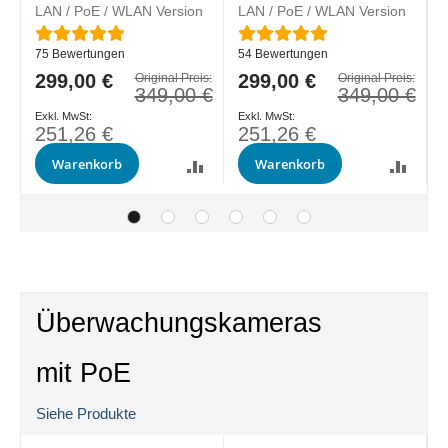
LAN / PoE / WLAN Version
LAN / PoE / WLAN Version
L
Bewertung:
Bewertung:
B
75
Bewertungen
54
Bewertungen
Sonderpreis
299,00 €
Sonderpreis
299,00 €
S
s:
Original Preis:
Original Preis:
€
349,00 €
349,00 €
251,26 €
251,26 €
Warenkorb
Warenkorb
Überwachungskameras
mit PoE
Siehe Produkte