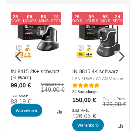
25
09
56
23
25
09
56
23
DAYS
HOURS
MINS
SECS
DAYS
HOURS
MINS
SECS
IN-8415 2K+ schwarz
IN-8815 4K schwarz
(B-Ware)
LAN / PoE / WLAN Version
L
Sonderpreis
99,00 €
Original Preis:
Bewertung:
B
149,00 €
29
Bewertungen
Sonderpreis
150,00 €
S
s:
Original Preis:
83,19 €
€
179,00 €
Warenkorb
126,05 €
N
Warenkorb