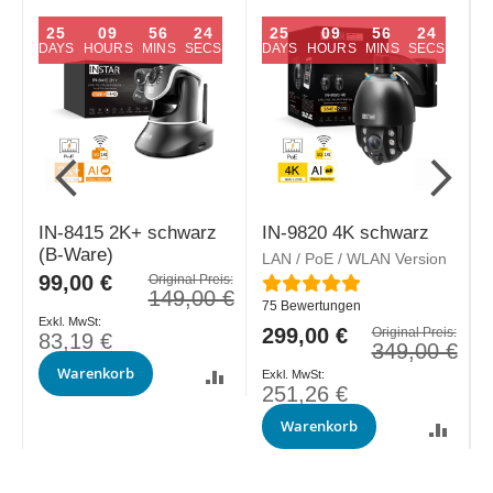
25
09
56
23
25
09
56
23
DAYS
HOURS
MINS
SECS
DAYS
HOURS
MINS
SECS
IN-8415 2K+ schwarz
IN-9820 4K schwarz
(B-Ware)
LAN / PoE / WLAN Version
L
Sonderpreis
99,00 €
Original Preis:
Bewertung:
B
149,00 €
75
Bewertungen
Sonderpreis
299,00 €
S
s:
Original Preis:
83,19 €
€
349,00 €
Warenkorb
251,26 €
Warenkorb