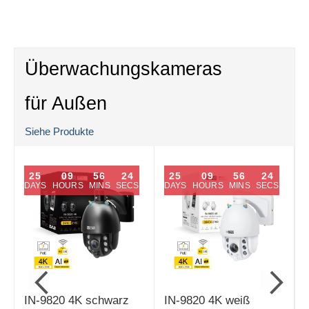
Überwachungskameras
für Außen
Siehe Produkte
25
09
56
23
25
09
56
23
DAYS
HOURS
MINS
SECS
DAYS
HOURS
MINS
SECS
IN-9820 4K schwarz
IN-9820 4K weiß