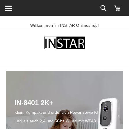
Willkommen im INSTAR Onlineshop!
IN-8401 2K+
Klein, Kompakt und ordentlich Power sowie KI
LAN als auch 2,4 und 5Ghz WLAN mit WPA3