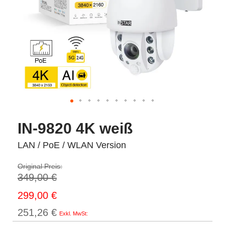
IN-9820 4K weiß
LAN / PoE / WLAN Version
Original Preis:
349,00 €
Sonderpreis
299,00 €
251,26 €