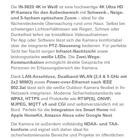
Die
IN-9820 4K in Weiß
ist eine hochwertige
4K Ultra HD
IP-Kamera für den Außenbereich
mit
Schwenk-, Neige-
und 5-fachem optischem Zoom
– ideal für die
flächendeckende Überwachung rund ums Haus. Selbst bei
schwierigen Lichtverhältnissen wie Regen, Schnee oder
Dunkelheit liefert sie kristallklare Videoaufnahmen.
Per App oder Software lässt sich die Kamera komfortabel
über die integrierte
PTZ-Steuerung
bedienen. Für perfekte
Sicht bei Nacht sorgen
Infrarot-Nachtsicht
sowie
leistungsstarke
weiße LEDs
. Die
Zwei-Wege-
Kommunikation
ermöglicht direkte Gespräche mit
Personen im Erfassungsbereich der Kamera.
Dank
LAN-Anschluss, Dualband-WLAN (2,4 & 5 GHz mit
2x2 MIMO)
sowie
Power-over-Ethernet nach IEEE
802.3at
lässt sich die weiße Outdoor-Kamera flexibel in Ihr
Netzwerk integrieren. Moderne Sicherheitsstandards wie
WPA3, HTTPS
und Protokolle wie
RTSP(S), ONVIF,
MJPEG, MQTT v5 und CGI
sind selbstverständlich mit an
Bord. Perfekt für die
Integration ins Smart Home
mit
Apple HomeKit, Amazon Alexa oder Google Nest
.
Die Kamera ist außerdem vollständig
NDAA- und TAA-
konform
und eignet sich daher ideal für
sicherheitsrelevante Bereiche und Projekte im öffentlichen