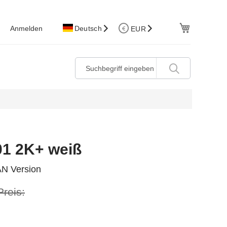
W.Korb
Anmelden
Deutsch
EUR
01 2K+ weiß
N Version
Preis: