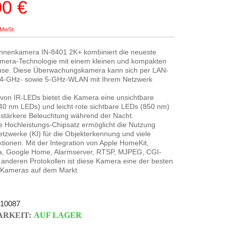
00 €
eis
Innenkamera IN-8401 2K+ kombiniert die neueste
amera-Technologie mit einem kleinen und kompakten
se. Diese Überwachungskamera kann sich per LAN-
,4-GHz- sowie 5-GHz-WLAN mit Ihrem Netzwerk
 von IR-LEDs bietet die Kamera eine unsichtbare
40 nm LEDs) und leicht rote sichtbare LEDs (850 nm)
h stärkere Beleuchtung während der Nacht.
te Hochleistungs-Chipsatz ermöglicht die Nutzung
tzwerke (KI) für die Objekterkennung und viele
tionen. Mit der Integration von Apple HomeKit,
, Google Home, Alarmserver, RTSP, MJPEG, CGI-
anderen Protokollen ist diese Kamera eine der besten
Kameras auf dem Markt.
10087
RKEIT:
AUF LAGER