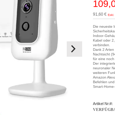
109,
Sonderpr
91,60 €
Die neueste 
Sicherheitsk
Indoor-Gehäu
Kabel oder 2
verbinden.
Dank 2 Arten
Nachtsicht (9
für eine noc
Der integrier
neuronaler Ne
weiteren Funk
Amazon Alexa
Befehlen und 
Smart-Home-
Artikel Nr:
VERFÜGBA