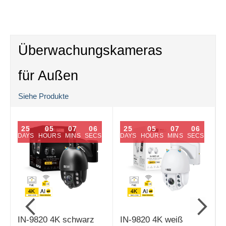
Überwachungskameras
für Außen
Siehe Produkte
25
05
07
05
25
05
07
05
DAYS
HOURS
MINS
SECS
DAYS
HOURS
MINS
SECS
IN-9820 4K schwarz
IN-9820 4K weiß