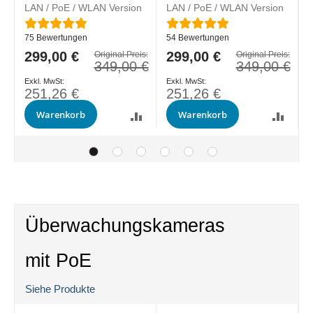
LAN / PoE / WLAN Version
LAN / PoE / WLAN Version
L
Bewertung:
Bewertung:
B
75
Bewertungen
54
Bewertungen
Sonderpreis
299,00 €
Sonderpreis
299,00 €
S
s:
Original Preis:
Original Preis:
€
349,00 €
349,00 €
251,26 €
251,26 €
Warenkorb
Warenkorb
Überwachungskameras
mit PoE
Siehe Produkte