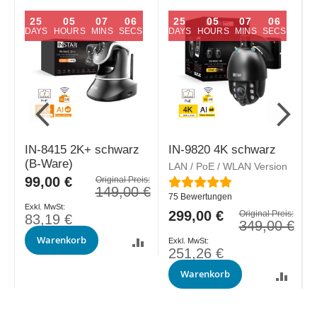
25
05
07
05
25
05
07
05
DAYS
HOURS
MINS
SECS
DAYS
HOURS
MINS
SECS
IN-8415 2K+ schwarz
IN-9820 4K schwarz
(B-Ware)
LAN / PoE / WLAN Version
L
Sonderpreis
99,00 €
Original Preis:
Bewertung:
B
149,00 €
75
Bewertungen
Sonderpreis
299,00 €
S
s:
Original Preis:
83,19 €
€
349,00 €
Warenkorb
251,26 €
Warenkorb