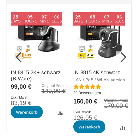
25
05
07
05
25
05
07
05
DAYS
HOURS
MINS
SECS
DAYS
HOURS
MINS
SECS
IN-8415 2K+ schwarz
IN-8815 4K schwarz
(B-Ware)
LAN / PoE / WLAN Version
L
Sonderpreis
99,00 €
Original Preis:
Bewertung:
B
149,00 €
29
Bewertungen
Sonderpreis
150,00 €
S
s:
Original Preis:
83,19 €
€
179,00 €
Warenkorb
126,05 €
N
Warenkorb