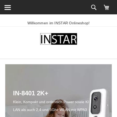
Willkommen im INSTAR Onlineshop!
IN-8401 2K+
Klein, Kompakt und ordentlich Power sowie KI
LAN als auch 2,4 und 5Ghz WLAN mit WPA3