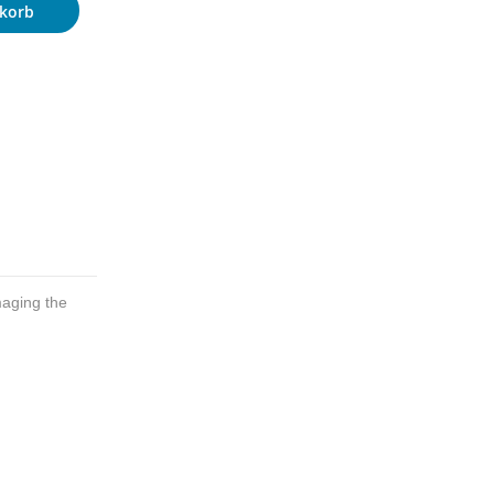
korb
maging the