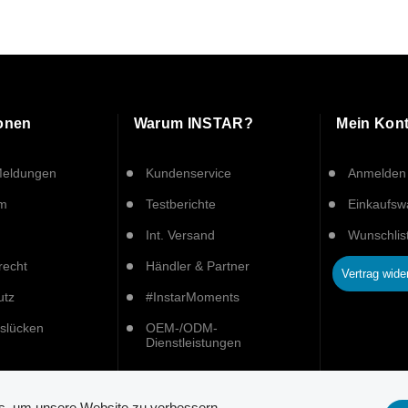
ionen
Warum INSTAR?
Mein Kon
Meldungen
Kundenservice
Anmelden
um
Testberichte
Einkaufs
Int. Versand
Wunschlis
recht
Händler & Partner
Vertrag wide
utz
#InstarMoments
tslücken
OEM-/ODM-
Dienstleistungen
es, um unsere Website zu verbessern.