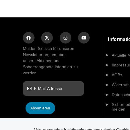
Informat
Melden Sie sich für unseren
Newsletter an, um über
Aktuelle 
unsere Aktionen und
Impress
Sonderangebote informiert zu
werden
AGBs
Widerrufs
Datensch
Sicherhei
Abonnieren
melden
Wir verwenden funktionale und analytische Cooki