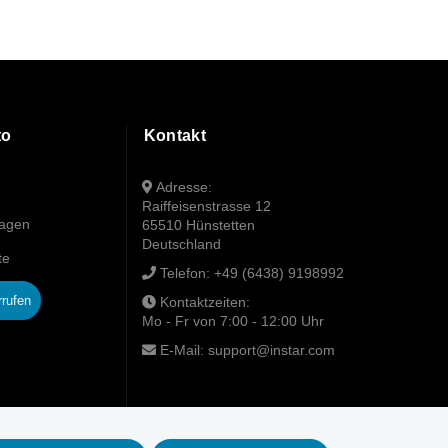
to
Kontakt
Adresse:
Raiffeisenstrasse 12
wagen
65510 Hünstetten
Deutschland
te
Telefon:
+49 (6438) 9198992
rrufen
Kontaktzeiten:
Mo - Fr von 7:00 - 12:00 Uhr
E-Mail:
support@instar.com