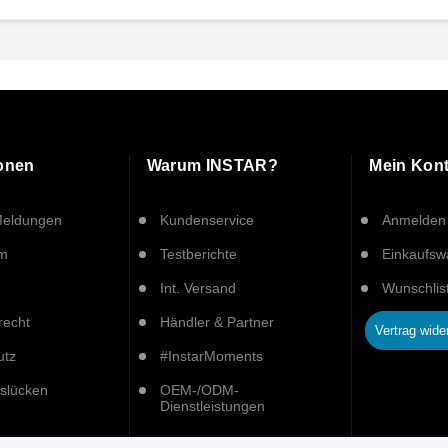
ionen
Warum INSTAR?
Mein Kon
Meldungen
Kundenservice
Anmelden
um
Testberichte
Einkaufs
Int. Versand
Wunschlis
recht
Händler & Partner
Vertrag wide
utz
#InstarMoments
tslücken
OEM-/ODM-
Dienstleistungen