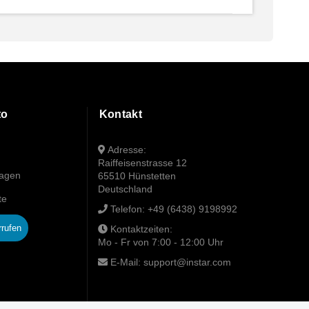
to
Kontakt
Adresse:
Raiffeisenstrasse 12
wagen
65510 Hünstetten
Deutschland
te
Telefon:
+49 (6438) 9198992
rrufen
Kontaktzeiten:
Mo - Fr von 7:00 - 12:00 Uhr
E-Mail:
support@instar.com