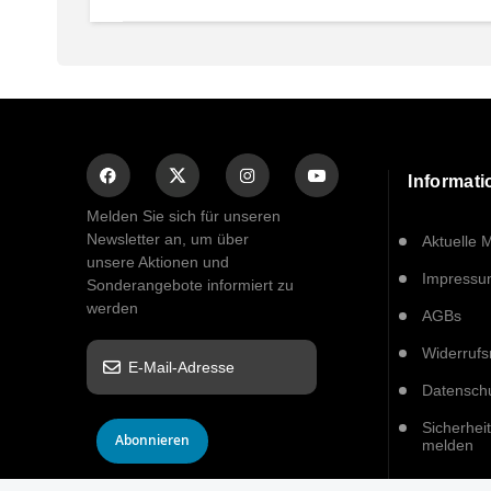
Informat
Melden Sie sich für unseren
Newsletter an, um über
Aktuelle 
unsere Aktionen und
Impress
Sonderangebote informiert zu
werden
AGBs
Widerrufs
Datensch
Sicherhei
Abonnieren
melden