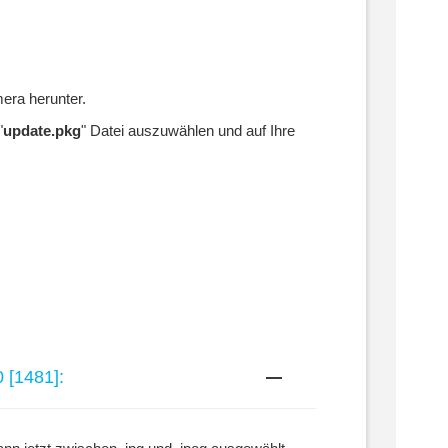
mera herunter.
"
update.pkg
" Datei auszuwählen und auf Ihre
 [1481]:
aa