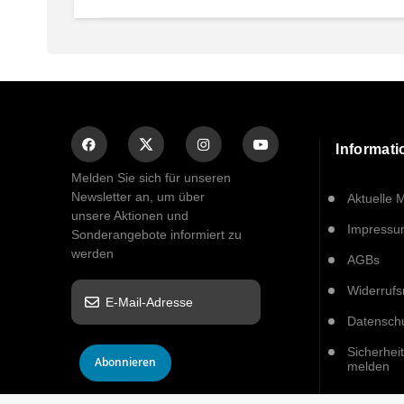
Informat
Melden Sie sich für unseren
Newsletter an, um über
Aktuelle 
unsere Aktionen und
Impress
Sonderangebote informiert zu
werden
AGBs
Widerrufs
Datensch
Sicherhei
Abonnieren
melden