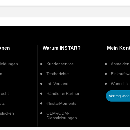
ionen
Warum INSTAR?
Mein Kon
Meldungen
Kundenservice
Anmelden
um
Testberichte
Einkaufs
Int. Versand
Wunschlis
recht
Händler & Partner
Vertrag wide
utz
#InstarMoments
tslücken
OEM-/ODM-
Dienstleistungen