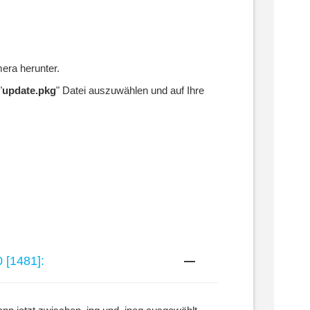
mera herunter.
"
update.pkg
" Datei auszuwählen und auf Ihre
 [1481]:
aa