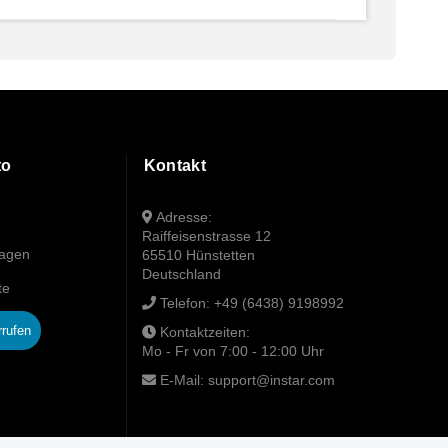
to
Kontakt
Adresse:
Raiffeisenstrasse 12
wagen
65510 Hünstetten
Deutschland
te
Telefon:
+49 (6438) 9198992
rrufen
Kontaktzeiten:
Mo - Fr von 7:00 - 12:00 Uhr
E-Mail:
support@instar.com