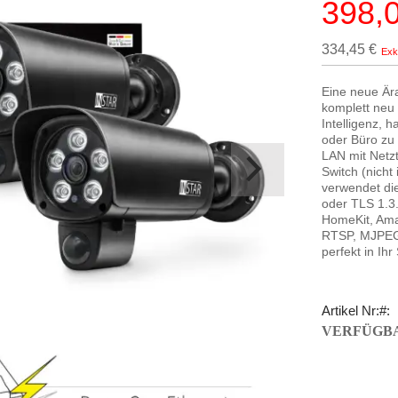
398,
Sonderpr
334,45 €
Eine neue Ära
komplett neu 
Intelligenz,
oder Büro zu
LAN mit Netz
Switch (nicht
verwendet die
oder TLS 1.3.
HomeKit, Ama
RTSP, MJPEG.
perfekt in Ih
Artikel Nr:
VERFÜGBA