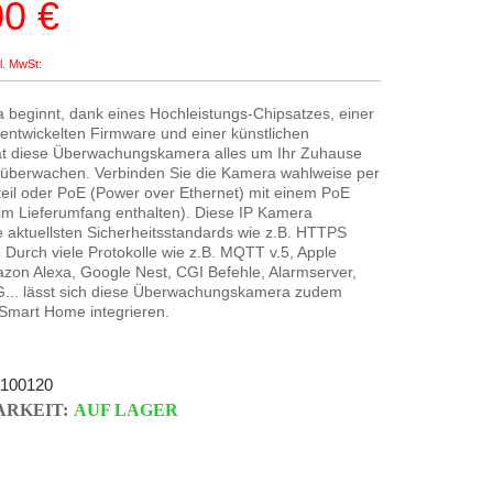
00 €
eis
 beginnt, dank eines Hochleistungs-Chipsatzes, einer
entwickelten Firmware und einer künstlichen
 hat diese Überwachungskamera alles um Ihr Zuhause
 überwachen. Verbinden Sie die Kamera wahlweise per
teil oder PoE (Power over Ethernet) mit einem PoE
 im Lieferumfang enthalten). Diese IP Kamera
 aktuellsten Sicherheitsstandards wie z.B. HTTPS
 Durch viele Protokolle wie z.B. MQTT v.5, Apple
zon Alexa, Google Nest, CGI Befehle, Alarmserver,
.. lässt sich diese Überwachungskamera zudem
r Smart Home integrieren.
100120
RKEIT:
AUF LAGER