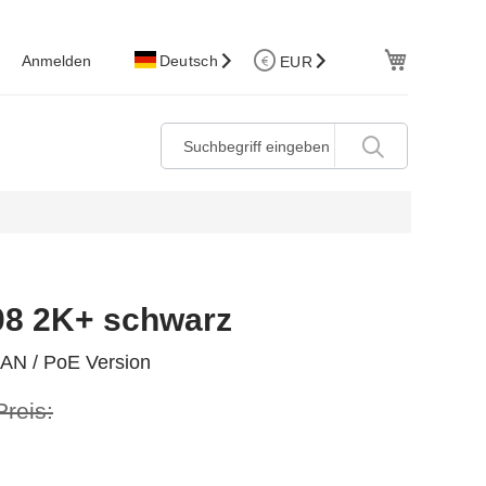
W.Korb
Anmelden
Deutsch
EUR
08 2K+ schwarz
LAN / PoE Version
Preis: