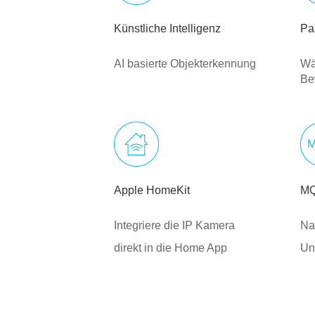
Künstliche Intelligenz
Pa
AI basierte Objekterkennung
Wä
Be
Apple HomeKit
M
Integriere die IP Kamera
Na
direkt in die Home App
Un