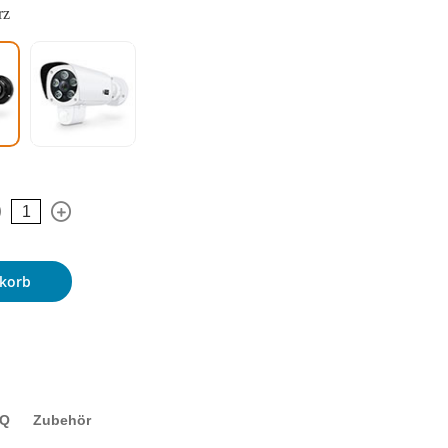
rz
korb
AQ
Zubehör