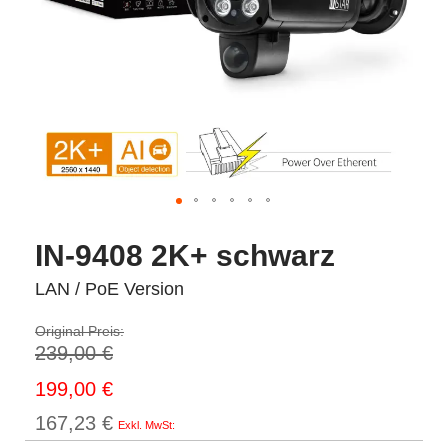
IN-9408 2K+ schwarz
LAN / PoE Version
Original Preis:
239,00 €
Sonderpreis
199,00 €
167,23 €