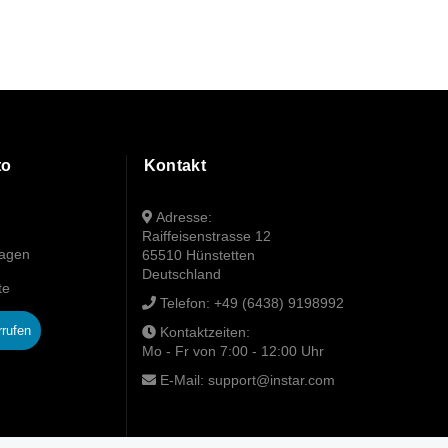
to
Kontakt
Adresse:
Raiffeisenstrasse 12
wagen
65510 Hünstetten
Deutschland
te
Telefon:
+49 (6438) 9198992
rrufen
Kontaktzeiten:
Mo - Fr von 7:00 - 12:00 Uhr
E-Mail:
support@instar.com