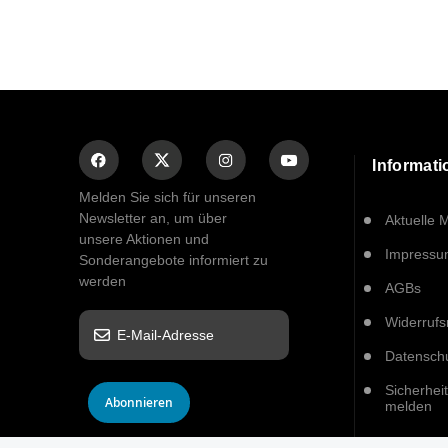
Informat
Melden Sie sich für unseren
Newsletter an, um über
Aktuelle 
unsere Aktionen und
Impress
Sonderangebote informiert zu
werden
AGBs
Widerrufs
Datensch
Sicherhei
Abonnieren
melden