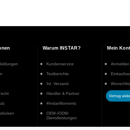
ionen
Warum INSTAR?
Mein Kon
Meldungen
Kundenservice
Anmelden
um
Testberichte
Einkaufs
Int. Versand
Wunschlis
recht
Händler & Partner
Vertrag wide
utz
#InstarMoments
tslücken
OEM-/ODM-
Dienstleistungen