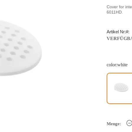
Cover for int
6011HD.
Artikel Nr:
VERFÜGBA
color:white
Menge: