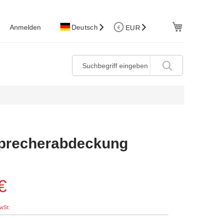
W.Korb
Anmelden
Deutsch
EUR
precherabdeckung
€