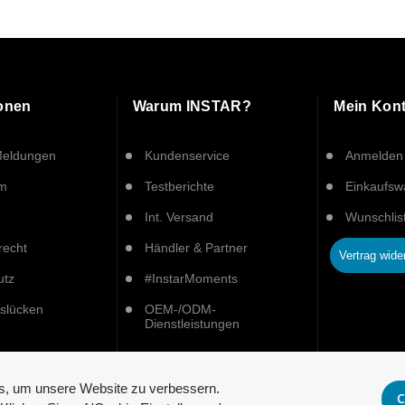
ionen
Warum INSTAR?
Mein Kon
Meldungen
Kundenservice
Anmelden
um
Testberichte
Einkaufs
Int. Versand
Wunschlis
recht
Händler & Partner
Vertrag wide
utz
#InstarMoments
tslücken
OEM-/ODM-
Dienstleistungen
es, um unsere Website zu verbessern.
C