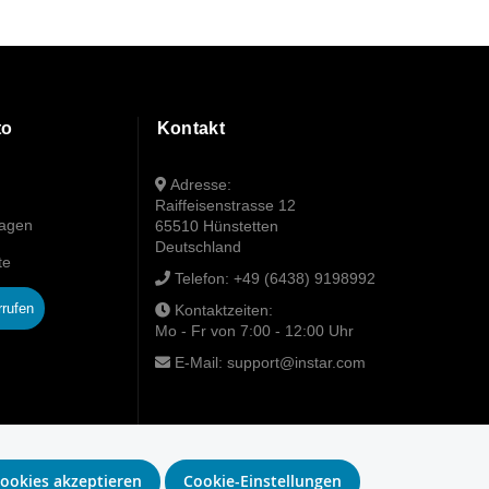
to
Kontakt
Adresse:
Raiffeisenstrasse 12
wagen
65510 Hünstetten
Deutschland
te
Telefon:
+49 (6438) 9198992
rrufen
Kontaktzeiten:
Mo - Fr von 7:00 - 12:00 Uhr
E-Mail:
support@instar.com
ookies akzeptieren
Cookie-Einstellungen