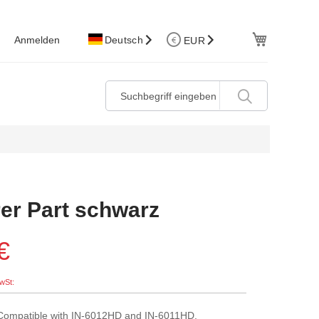
W.Korb
Anmelden
Deutsch
EUR
rer Part schwarz
€
 Compatible with IN-6012HD and IN-6011HD.