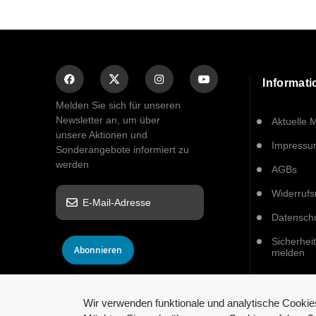
Informat
Melden Sie sich für unseren
Newsletter an, um über
Aktuelle 
unsere Aktionen und
Impress
Sonderangebote informiert zu
werden
AGBs
Widerrufs
Datensch
Sicherhei
Abonnieren
melden
Wir verwenden funktionale und analytische Cooki
© 2026 INSTAR. All Rights Reserved.