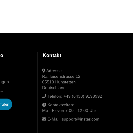
to
Kontakt
Adresse:
Raiffeisenstrasse 12
wagen
65510 Hünstetten
Deutschland
te
Telefon:
+49 (6438) 9198992
rrufen
Kontaktzeiten:
Mo - Fr von 7:00 - 12:00 Uhr
E-Mail:
support@instar.com