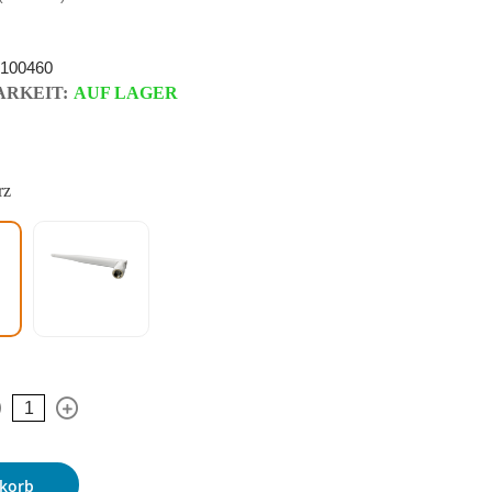
100460
RKEIT:
AUF LAGER
rz
korb