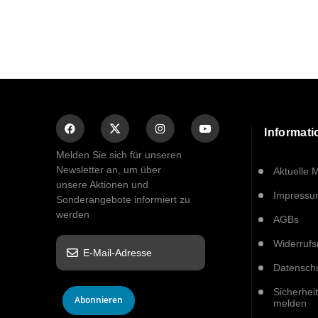
Informat
Melden Sie sich für unseren
Newsletter an, um über
Aktuelle 
unsere Aktionen und
Impress
Sonderangebote informiert zu
werden
AGBs
Widerrufs
Datensch
Sicherhei
Abonnieren
melden