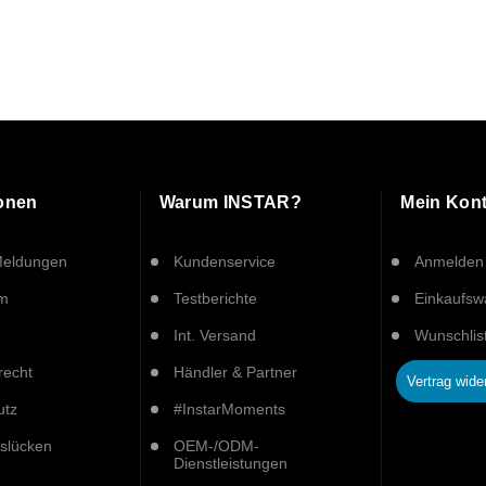
ionen
Warum INSTAR?
Mein Kon
Meldungen
Kundenservice
Anmelden
um
Testberichte
Einkaufs
Int. Versand
Wunschlis
recht
Händler & Partner
Vertrag wide
utz
#InstarMoments
tslücken
OEM-/ODM-
Dienstleistungen