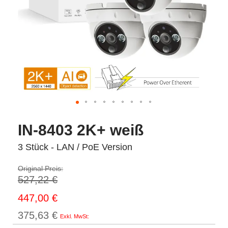
IN-8403 2K+ weiß
3 Stück - LAN / PoE Version
Original Preis:
527,22 €
Sonderpreis
447,00 €
375,63 €