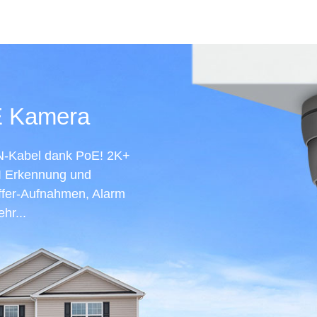
E Kamera
AN-Kabel dank PoE! 2K+
I Erkennung und
affer-Aufnahmen, Alarm
hr...