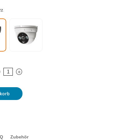
rz
korb
AQ
Zubehör