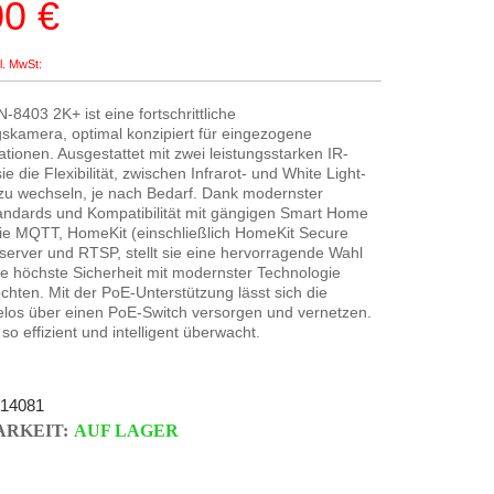
00 €
eis
-8403 2K+ ist eine fortschrittliche
kamera, optimal konzipiert für eingezogene
ationen. Ausgestattet mit zwei leistungsstarken IR-
ie die Flexibilität, zwischen Infrarot- und White Light-
zu wechseln, je nach Bedarf. Dank modernster
tandards und Kompatibilität mit gängigen Smart Home
wie MQTT, HomeKit (einschließlich HomeKit Secure
server und RTSP, stellt sie eine hervorragende Wahl
 die höchste Sicherheit mit modernster Technologie
hten. Mit der PoE-Unterstützung lässt sich die
os über einen PoE-Switch versorgen und vernetzen.
so effizient und intelligent überwacht.
14081
RKEIT:
AUF LAGER