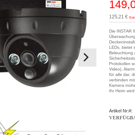
149,
Sonderpr
125,21 €
Die INSTAR IN
Überwachungs
Deckeninstall
LEDs, bietet s
Beleuchtung 
Sicherheitss
Protokollen 
Video), Alarm
für alle dar,
verbinden möc
Kamera mühel
Ihr Heim wird 
Artikel Nr:
VERFÜGBA