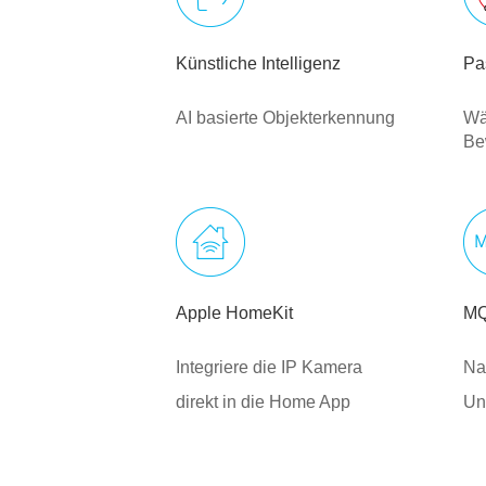
Künstliche Intelligenz
Pa
AI basierte Objekterkennung
Wä
Be
Apple HomeKit
M
Integriere die IP Kamera
Na
direkt in die Home App
Un