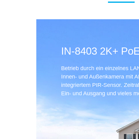
IN-8403 2K+ Po
Betrieb durch ein einzelnes L
Innen- und Außenkamera mit A
integriertem PIR-Sensor. Zeitr
Ein- und Ausgang und vieles me