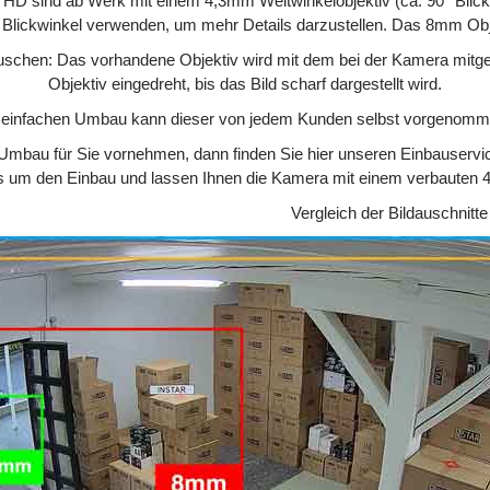
 HD sind ab Werk mit einem 4,3mm Weitwinkelobjektiv (ca. 90° Blick
ren Blickwinkel verwenden, um mehr Details darzustellen. Das 8mm Obje
tauschen: Das vorhandene Objektiv wird mit dem bei der Kamera mitge
Objektiv eingedreht, bis das Bild scharf dargestellt wird.
 einfachen Umbau kann dieser von jedem Kunden selbst vorgenomm
Umbau für Sie vornehmen, dann finden Sie hier unseren
Einbauservi
 um den Einbau und lassen Ihnen die Kamera mit einem verbauten 
Vergleich der Bildauschnitte