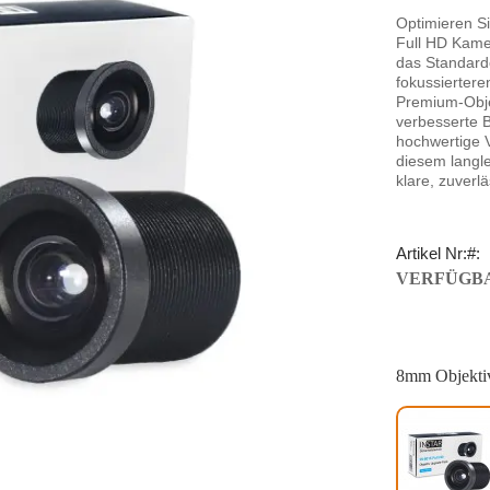
Optimieren S
Full HD Kame
das Standardo
fokussiertere
Premium-Objek
verbesserte B
hochwertige 
diesem langl
klare, zuverl
Artikel Nr:
VERFÜGBA
8mm Objekti