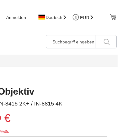
W.Korb
Anmelden
Deutsch
EUR
bjektiv
IN-8415 2K+ / IN-8815 4K
 €