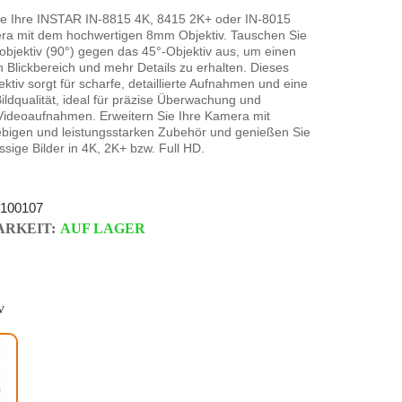
ie Ihre INSTAR IN-8815 4K, 8415 2K+ oder IN-8015
ra mit dem hochwertigen 8mm Objektiv. Tauschen Sie
bjektiv (90°) gegen das 45°-Objektiv aus, um einen
n Blickbereich und mehr Details zu erhalten. Dieses
tiv sorgt für scharfe, detaillierte Aufnahmen und eine
ildqualität, ideal für präzise Überwachung und
Videoaufnahmen. Erweitern Sie Ihre Kamera mit
ebigen und leistungsstarken Zubehör und genießen Sie
ässige Bilder in 4K, 2K+ bzw. Full HD.
100107
RKEIT:
AUF LAGER
v