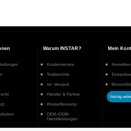
ionen
Warum INSTAR?
Mein Kon
Meldungen
Kundenservice
Anmelden
um
Testberichte
Einkaufs
Int. Versand
Wunschlis
recht
Händler & Partner
Vertrag wide
utz
#InstarMoments
tslücken
OEM-/ODM-
Dienstleistungen