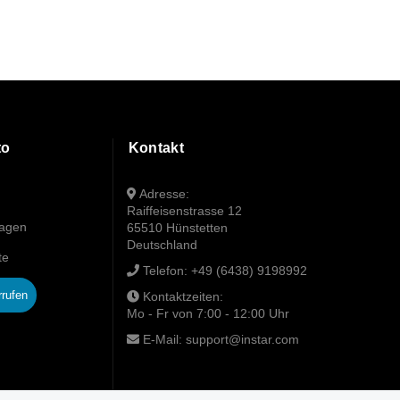
to
Kontakt
Adresse:
Raiffeisenstrasse 12
wagen
65510 Hünstetten
Deutschland
te
Telefon:
+49 (6438) 9198992
rrufen
Kontaktzeiten:
Mo - Fr von 7:00 - 12:00 Uhr
E-Mail:
support@instar.com