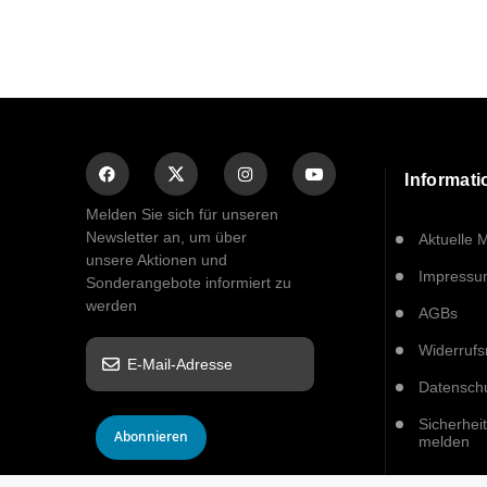
Informat
Melden Sie sich für unseren
Newsletter an, um über
Aktuelle 
unsere Aktionen und
Impress
Sonderangebote informiert zu
werden
AGBs
Widerrufs
Datensch
Sicherhei
Abonnieren
melden