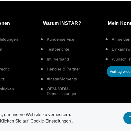
ionen
Warum INSTAR?
Mein Kon
Meldungen
Kundenservice
Anmelden
um
Testberichte
Einkaufs
Int. Versand
Wunschlis
recht
Händler & Partner
Vertrag wide
utz
#InstarMoments
tslücken
OEM-/ODM-
Dienstleistungen
es, um unsere Website zu verbessern.
C
licken Sie auf 'Cookie-Einstellungen'.