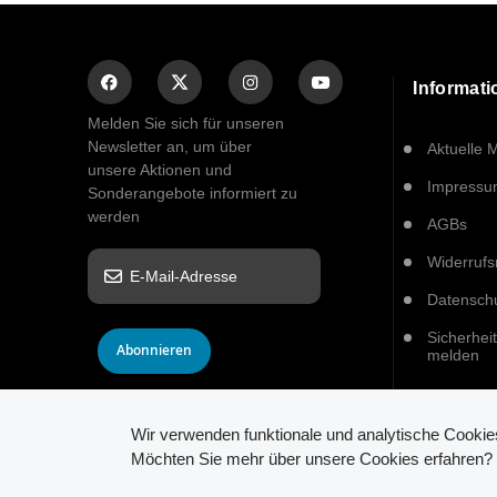
Informat
Melden Sie sich für unseren
Newsletter an, um über
Aktuelle 
unsere Aktionen und
Impress
Sonderangebote informiert zu
werden
AGBs
Widerrufs
Datensch
Sicherhei
Abonnieren
melden
Wir verwenden funktionale und analytische Cooki
© 2026 INSTAR. All Rights Reserved.
Möchten Sie mehr über unsere Cookies erfahren? K