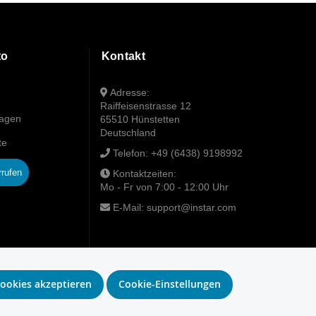
to
Kontakt
Adresse:
Raiffeisenstrasse 12
wagen
65510 Hünstetten
Deutschland
te
Telefon:
+49 (6438) 9198992
rrufen
Kontaktzeiten:
Mo - Fr von 7:00 - 12:00 Uhr
E-Mail:
support@instar.com
ookies akzeptieren
Cookie-Einstellungen