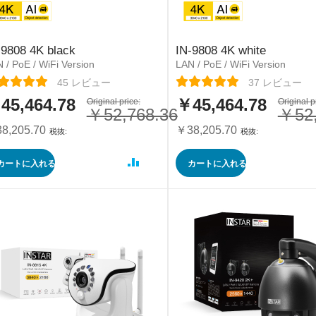
-9808 4K black
IN-9808 4K white
 / PoE / WiFi Version
LAN / PoE / WiFi Version
ーティング:
レーティング:
45
レビュー
37
レビュー
45,464.78
￥45,464.78
Original price:
特
Original p
￥52,768.36
￥52,
別
価
8,205.70
￥38,205.70
格
カートに入れる
カートに入れる