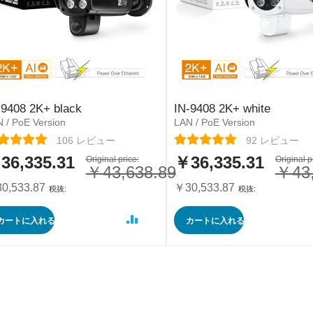
-9408 2K+ black
IN-9408 2K+ white
 / PoE Version
LAN / PoE Version
ーティング:
レーティング:
106
レビュー
92
レビュー
36,335.31
￥36,335.31
Original price:
特
Original p
￥43,638.89
￥43,
別
価
0,533.87
￥30,533.87
格
カートに入れる
カートに入れる