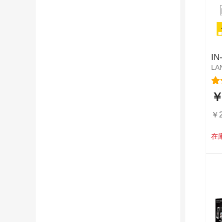
IN
LA
レ
￥
特
別
価
￥2
格
在