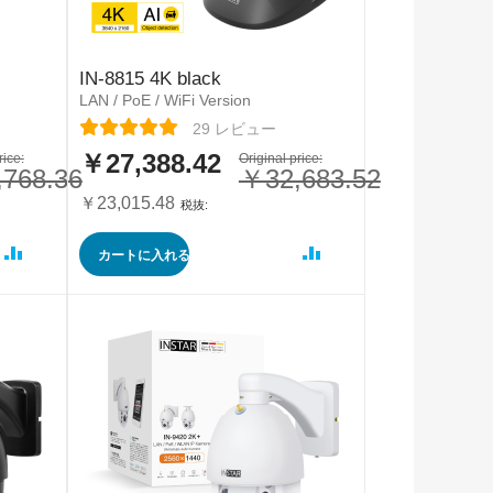
IN-8815 4K black
LAN / PoE / WiFi Version
レーティング:
29
レビュー
￥27,388.42
rice:
特
Original price:
768.36
￥32,683.52
別
価
￥23,015.48
格
カートに入れる