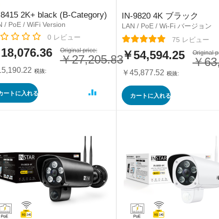
-8415 2K+ black (B-Category)
IN-9820 4K ブラック
 / PoE / WiFi Version
LAN / PoE / Wi-Fi バージョン
ing:
0
レビュー
レーティング:
75
レビュー
18,076.36
Original price:
￥54,594.25
特
Original p
￥27,205.83
￥63,
別
5,190.22
価
￥45,877.52
格
カートに入れる
カートに入れる