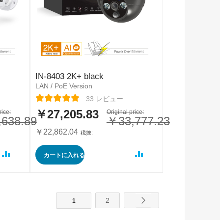
IN-8403 2K+ black
LAN / PoE Version
レーティング:
33
レビュー
￥27,205.83
rice:
特
Original price:
638.89
￥33,777.23
別
価
￥22,862.04
格
カートに入れる
次
2
1