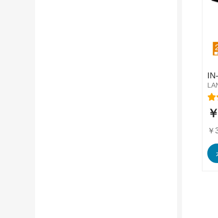
IN
LAN
レ
￥
特
別
価
￥3
格