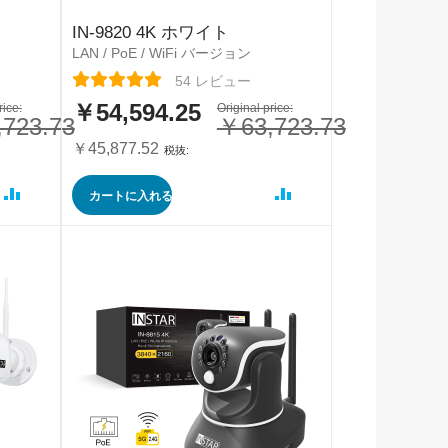
IN-9820 4K ホワイト
LAN / PoE / WiFi バージョン
レーティング:
54
レビュー
￥54,594.25
rice:
特
Original price:
723.73
￥63,723.73
別
価
￥45,877.52
格
カートに入れる