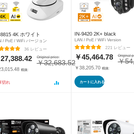
IN-9420 2K+ black
-8815 4K ホワイト
LAN / PoE / WiFi Version
N / PoE / WiFi バージョン
レーティング:
221
レビュー
ーティング:
36
レビュー
￥45,464.78
特
Original p
27,388.42
Original price:
￥54,
￥32,683.52
別
価
￥38,205.70
3,015.48
格
カートに入れる
庫切れ