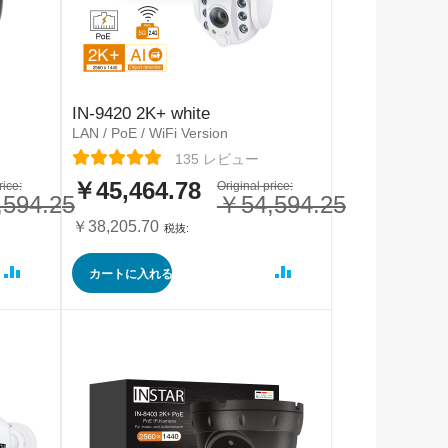
IN-9420 2K+ white
LAN / PoE / WiFi Version
レーティング:
135
レビュー
￥45,464.78
rice:
特
Original price:
594.25
￥54,594.25
別
価
￥38,205.70
格
カートに入れる