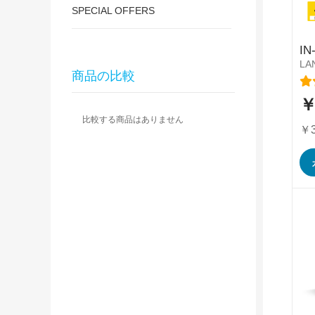
SPECIAL OFFERS
IN
LAN
商品の比較
レ
￥
特
別
比較する商品はありません
価
￥3
格