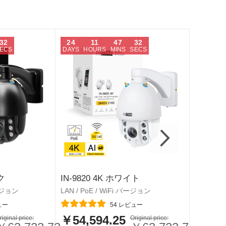
31
24
11
47
31
24
ECS
DAYS
HOURS
MINS
SECS
DAYS
H
IN-9808
ク
IN-9820 4K ホワイト
LAN / PoE
バージョン
LAN / PoE / WiFi バージョン
レーティ
レーティング:
ュー
54
レビュー
￥45,
特
￥54,594.25
riginal price:
特
Original price:
別