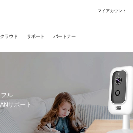
マイアカウント
クラウド
サポート
パートナー
 4K · IN-9820 4K
メラと
ワフル
ーに安全に記録を保存
WLANサポート
かげでより少ない誤報を
、安全。