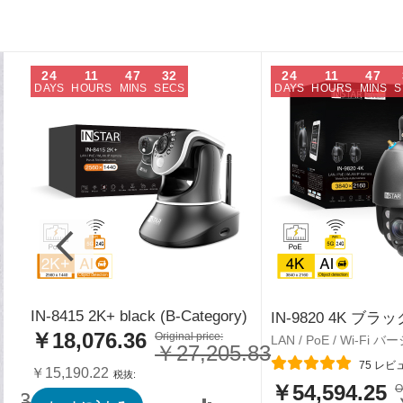
24
11
47
31
24
11
47
DAYS
HOURS
MINS
SECS
DAYS
HOURS
MINS
S
IN-8415 2K+ black (B-Category)
IN-9820 4K ブラッ
￥18,076.36
特
Original price:
LAN / PoE / Wi-Fi 
￥27,205.83
別
レーティング:
75
レビ
価
￥15,190.22
格
￥54,594.25
特
O
.83