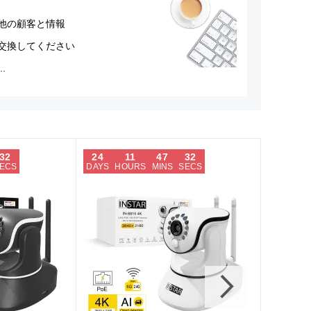
他の顧客と情報
交換してください
..
31
24
11
47
31
24
ECS
DAYS
HOURS
MINS
SECS
DAYS
H