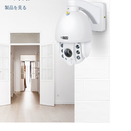
製品を見る
N-9808 4K white
IN-9420 2K+ black
AN / PoE / WiFi Version
LAN / PoE / WiFi Version
ーティング:
レーティング:
37
レビュー
221
レビュー
￥45,464.78
￥45,464.78
Original price:
特
Original p
￥52,768.36
￥54,
別
価
38,205.70
￥38,205.70
格
カートに入れる
カートに入れる