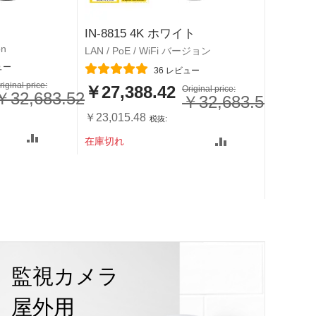
IN-8403
IN-8815 4K ホワイト
on
LAN / Po
LAN / PoE / WiFi バージョン
レーティ
ュー
レーティング:
36
レビュー
￥27,
riginal price:
特
￥27,388.42
特
Original price:
￥32,683.52
￥32,683.52
別
別
価
価
￥22,86
￥23,015.48
格
格
カート
在庫切れ
24
11
47
31
24
11
47
31
監視カメラ
DAYS
HOURS
MINS
SECS
DAYS
HOURS
MINS
SECS
屋外用