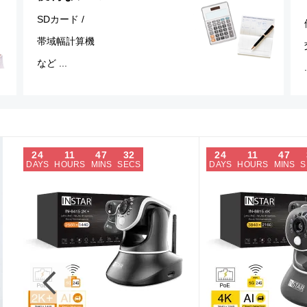
SDカード /
帯域幅計算機
など ...
.
24
11
47
31
24
11
47
DAYS
HOURS
MINS
SECS
DAYS
HOURS
MINS
S