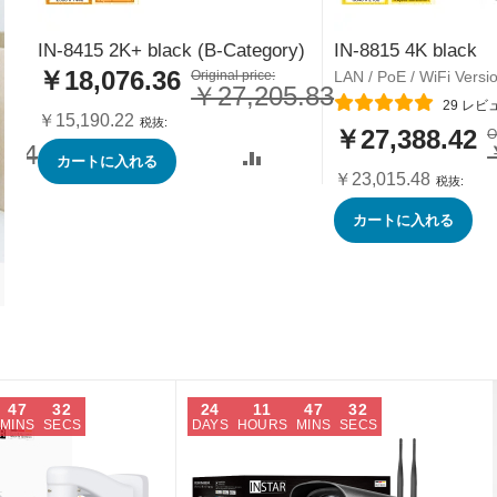
IN-8415 2K+ black (B-Category)
IN-8815 4K black
￥18,076.36
特
Original price:
LAN / PoE / WiFi Versi
￥27,205.83
別
レーティング:
29
レビ
価
￥15,190.22
格
￥27,388.42
特
O
.04
別
カートに入れる
価
￥23,015.48
格
カートに入れる
47
31
24
11
47
31
MINS
SECS
DAYS
HOURS
MINS
SECS