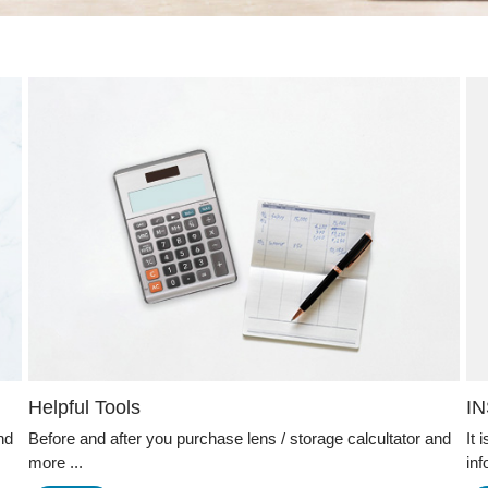
Helpful Tools
I
nd
Before and after you purchase lens / storage calcultator and
It
more ...
inf