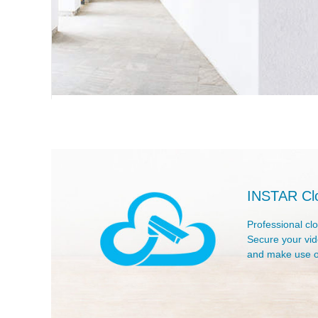
価
78.03
￥19,178.03
格
れ
カートに入れる
INSTAR Cl
Professional cl
Secure your vi
and make use o