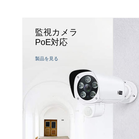
S
24
DAYS
監視カメラ
RS
11
HOURS
S
47
MINS
PoE対応
S
49
SECS
製品を見る
5 2K+ black
IN-8415 2K+ white
oE / WiFi Version
LAN / PoE / WiFi Version
ング:
レーティング:
53
レビュー
65
レビュー
821.86
￥22,821.86
Original price:
特
Original price:
￥27,205.83
￥27,205
別