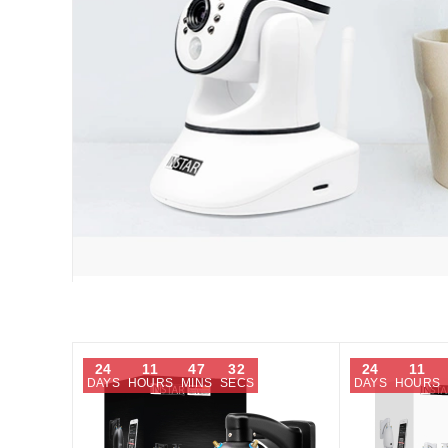
1 2K+ black
IN-8401 2K+ white
iFi Version
LAN / WiFi Version
ング:
レーティング:
36
レビュー
73
レビュー
902.25
￥19,902.25
Original price:
特
Original price:
￥23,554.04
￥23,554
別
価
24.58
￥16,724.58
格
トに入れる
カートに入れる
24
11
47
31
24
11
DAYS
HOURS
MINS
SECS
DAYS
HOURS