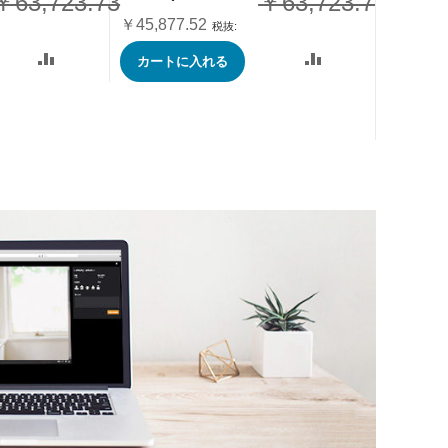
￥63,723.73
￥63,723.73
別
価
価
￥38,20
￥45,877.52
格
格
カート
カートに入れる