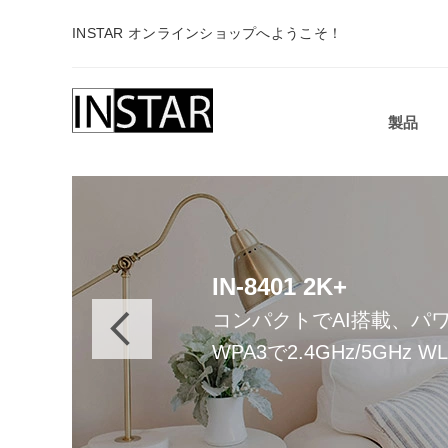
INSTAR オンラインショップへようこそ！
製品
今すぐ利用可能
IN-9408 2K+
IN-8401 2K+
INSTARクラウド
IN-8815 4K · IN-9808
新しいAIベースの監視カ
コンパクトでAI搭載、パ
ドイツのクラウドサーバ
統合されたPIRと物体検出
WPA3で2.4GHz/5GHz 
スマートビデオ分析のお
新しい4K監視世代 -
避ける！
インテリジェントで鮮明