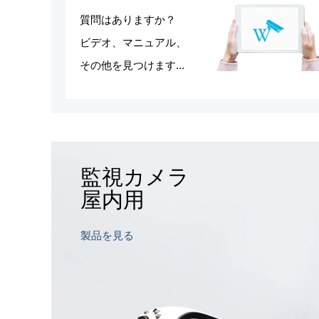
質問はありますか？
ビデオ、マニュアル、
その他を見つけます...
S
24
DAYS
監視カメラ
RS
11
HOURS
S
47
MINS
屋内用
S
49
SECS
製品を見る