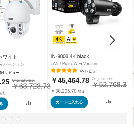
IN-9808 4K black
I
K ホワイト
LAN / PoE / WiFi Version
L
WiFi バージョン
レーティング:
レ
45
レビュー
54
レビュー
￥45,464.78
特
Original price:
特
.25
Original price:
￥52,768.36
￥63,723.73
別
別
価
価
￥38,205.70
￥
格
格
カートに入れる
る