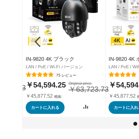
IN-9820 4K ブラック
IN-9820 4
LAN / PoE / Wi-Fi バージョン
LAN / PoE / 
レーティング:
レーティング:
75
レビュー
price:
￥54,594.25
￥54,594
特
Original price:
特
,777.23
￥63,723.73
別
別
価
価
￥45,877.52
￥45,877.52
格
格
カートに入れる
カートに入れ