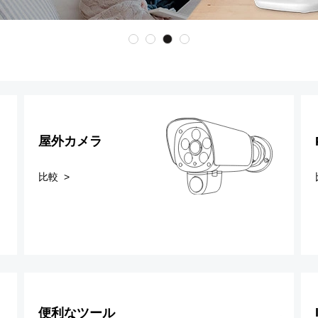
屋外カメラ
比較 >
便利なツール