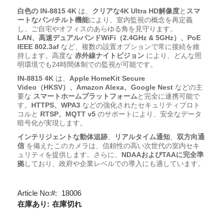
白色の IN-8815 4K
は、
クリアな4K Ultra HD解像度
と
スマ
ートなパン/チルト機能
により、室内監視の概念を再定義
し、ご自宅やオフィスのあらゆる角を見守ります。
LAN、高速デュアルバンドWiFi（2.4GHz & 5GHz）、PoE
IEEE 802.3af
など、複数の設置オプションで常に接続を維
持します。高度な
赤外線ナイトビジョン
により、どんな照
明環境でも24時間体制での監視が可能です。
IN-8815 4K
は、
Apple HomeKit Secure
Video（HKSV）、Amazon Alexa、Google Nest
などの主
要な
スマートホームプラットフォーム
と完全に連携可能で
す。
HTTPS、WPA3
などの強化されたセキュリティプロト
コルと
RTSP、MQTT v5
のサポートにより、安全なデータ
暗号化が実現します。
インテリジェントな動体追跡
、
リアルタイム通知
、
双方向通
信
を備えたこのカメラは、信頼性の高い次世代の室内セキ
ュリティを提供します。さらに、
NDAAおよびTAAに完全準
拠
しており、政府や企業レベルでの導入にも適しています。
Article No:
18006
在庫あり:
在庫切れ