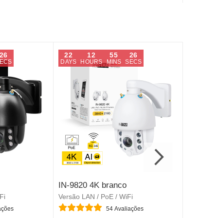
25
22
12
55
25
22
ECS
DAYS
HOURS
MINS
SECS
DAYS
H
IN-9820 4K branco
IN-9808
Fi
Versão LAN / PoE / WiFi
LAN / PoE
Classificação:
Classific
ações
54
Avaliações