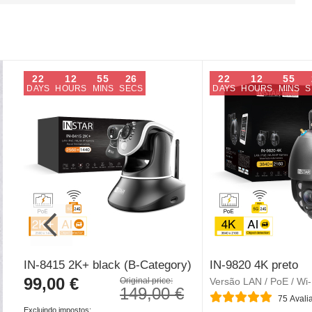
22
12
55
25
22
12
55
DAYS
HOURS
MINS
SECS
DAYS
HOURS
MINS
S
IN-8415 2K+ black (B-Category)
IN-9820 4K preto
99,00 €
Special
Original price:
Versão LAN / PoE / Wi-
149,00 €
Price
Classificação:
75
Avali