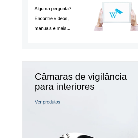
Alguma pergunta?
Encontre vídeos,
manuais e mais...
S
22
DAYS
Câmaras de vigilância
RS
12
HOURS
S
55
MINS
para interiores
S
43
SECS
Ver produtos