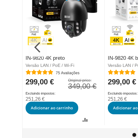
IN-9820 4K preto
IN-9820 4K 
Versão LAN / PoE / Wi-Fi
Versão LAN / P
Classificação:
Classificação:
75
Avaliações
299,00 €
299,00 €
Special
Special
price:
Original price:
99 €
349,00 €
Price
Price
251,26 €
251,26 €
Adicionar ao carrinho
Adicionar ao