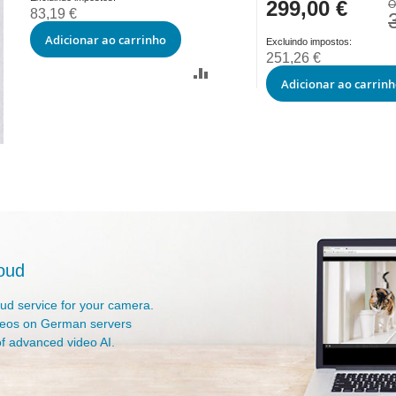
299,00 €
Special
O
83,19 €
Price
Adicionar ao carrinho
251,26 €
Adicionar ao carrin
oud
oud service for your camera.
deos on German servers
f advanced video AI.