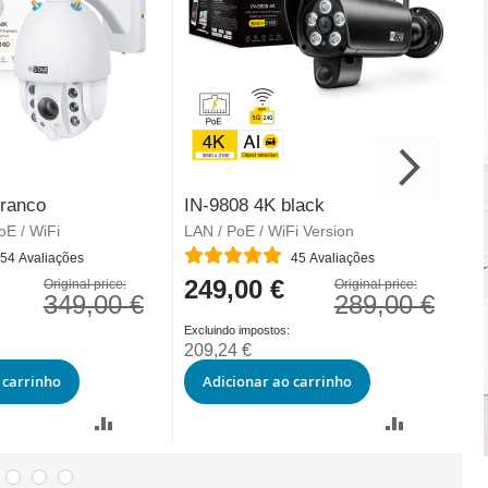
branco
IN-9808 4K black
I
oE / WiFi
LAN / PoE / WiFi Version
L
Classificação:
Cl
54
Avaliações
45
Avaliações
249,00 €
2
Special
Sp
Original price:
Original price:
349,00 €
289,00 €
Price
Pr
209,24 €
2
 carrinho
Adicionar ao carrinho