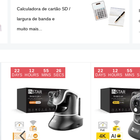
Calculadora de cartão SD /
largura de banda e
muito mais...
.
22
12
55
25
22
12
55
DAYS
HOURS
MINS
SECS
DAYS
HOURS
MINS
S