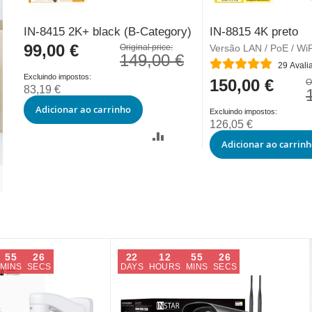
IN-8415 2K+ black (B-Category)
IN-8815 4K preto
99,00 €
Special
Original price:
Versão LAN / PoE / WiF
149,00 €
Price
Classificação:
29
Avali
150,00 €
Special
O
83,19 €
Price
Adicionar ao carrinho
126,05 €
Adicionar ao carrin
55
25
22
12
55
25
MINS
SECS
DAYS
HOURS
MINS
SECS