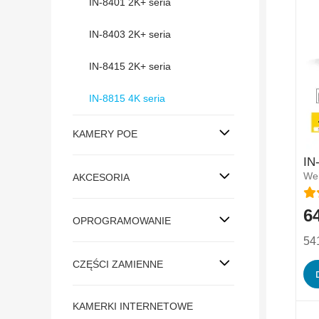
IN-8401 2K+ seria
IN-8403 2K+ seria
IN-8415 2K+ seria
IN-8815 4K seria
KAMERY POE
IN
Wer
AKCESORIA
Oce
64
Spe
OPROGRAMOWANIE
Pric
541
CZĘŚCI ZAMIENNE
KAMERKI INTERNETOWE