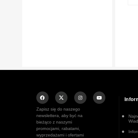
Infor
Zapisz się do naszego
newslettera, aby być na
Najn
Wiad
bieżąco z naszymi
promocjami, rabatami,
Info
wyprzedażami i ofertami