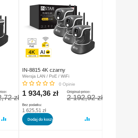
IN-8815 4K czarny
Wersja LAN / PoE / WiFi
Rating:
0
Opinie
1 934,36 zł
Special
rice:
Original price:
,72 zł
2 192,92 zł
Price
1 625,51 zł
Dodaj do koszyka