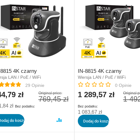
-8815 4K czarny
IN-8815 4K czarny
sja LAN / PoE / WiFi
Wersja LAN / PoE / WiFi
na:
Rating:
29
Opinie
0
Opinie
4,79 zł
1 289,57 zł
cial
Special
Original price:
Original p
769,45 zł
1 492
e
Price
,84 zł
1 083,67 zł
Dodaj do koszyka
Dodaj do koszyka