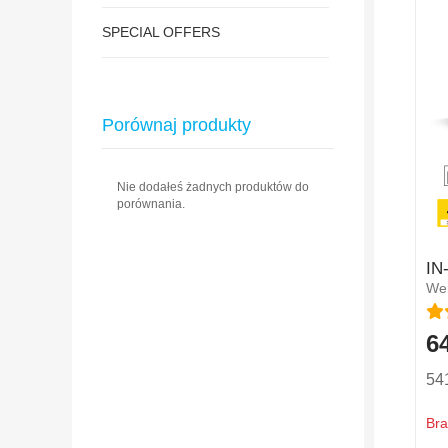
SPECIAL OFFERS
Porównaj produkty
Nie dodałeś żadnych produktów do
porównania.
IN
Wer
Oce
64
Spe
Pric
541
Bra