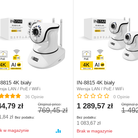
-8815 4K biały
IN-8815 4K biały
sja LAN / PoE / WiFi
Wersja LAN / PoE / WiFi
na:
Rating:
36
Opinie
0
Opinie
4,79 zł
1 289,57 zł
cial
Special
Original price:
Original p
769,45 zł
1 492
e
Price
,84 zł
1 083,67 zł
k w magazynie
Brak w magazynie