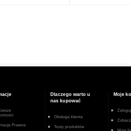
macje
Dlaczego warto u
Moje k
nas kupować
owsze
Zaloguj
omości
Obsługa klienta
Zobacz
rmacja Prawna
Testy produktów
Moja li