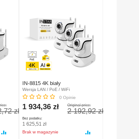
IN-8815 4K biały
Wersja LAN / PoE / WiFi
Rating:
0
Opinie
1 934,36 zł
Special
rice:
Original price:
,72 zł
2 192,92 zł
Price
1 625,51 zł
Brak w magazynie