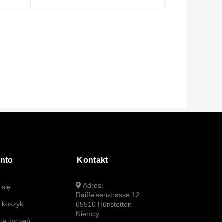
onto
Kontakt
Adres:
 się
Raiffeisenstrasse 12
 koszyk
65510 Hünstetten
Niemcy
sta życzeń