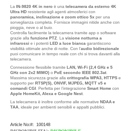
La
IN-9820 4K in nero
è una
telecamera da esterno 4K
Ultra HD
resistente agli agenti atmosferici con
panoramica, inclinazione e zoom ottico 5x
per una
sorveglianza completa. Fornisce immagini nitide anche con
pioggia, neve o al buio.
Controlla facilmente la telecamera tramite app o software
grazie alla
funzione PTZ
. La
visione notturna a
infrarossi
e i potenti
LED a luce bianca
garantiscono
visibilità ottimale anche di notte. Con l’
audio bidirezionale
puoi comunicare in tempo reale con chi si trova davanti alla
telecamera.
Connessione flessibile tramite
LAN, Wi-Fi (2,4 GHz e 5
GHz con 2x2 MIMO)
o
PoE secondo IEEE 802.3at
.
Massima sicurezza grazie alla
crittografia WPA3, HTTPS
e
supporto per
RTSP(S), ONVIF, MJPEG, MQTT v5 e
comandi CGI
. Perfetta per l’integrazione
Smart Home
con
Apple HomeKit, Alexa e Google Nest
.
La telecamera è inoltre conforme alle normative
NDAA e
TAA
, ideale per ambienti sensibili e appalti pubblici.
Article No:
100148