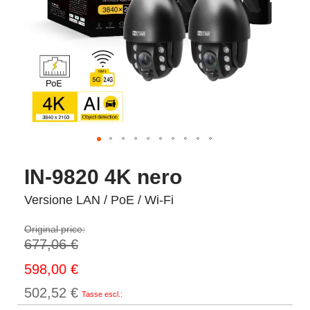
IN-9820 4K nero
Versione LAN / PoE / Wi-Fi
Original price:
677,06 €
Special
598,00 €
Price
502,52 €