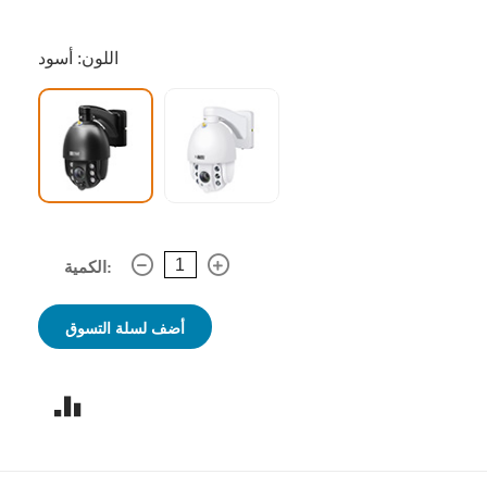
اللون: أسود
الكمية:
أضف لسلة التسوق