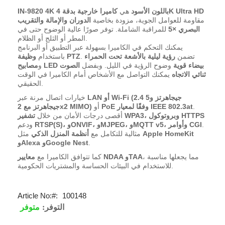
كاميرا خارجية بدقة 4K Ultra HD
IN-9820 4K باللون الأسود
هي
مقاومة للعوامل الجوية، مزودة بخاصية
الدوران والإمالة والتقريب
البصري ×5
للمراقبة الشاملة. توفر صورًا عالية الوضوح حتى في
المطر أو الثلج أو الظلام.
يمكنك التحكم في الكاميرا بسهولة عبر التطبيق أو البرنامج
. تضمن
رؤية ليلية بالأشعة تحت الحمراء
وظيفة PTZ
باستخدام
مصابيح LED بيضاء قوية
وضوح الرؤية في الليل. وبفضل
الصوت
و
ثنائي الاتجاه
يمكنك التواصل مع الأشخاص أمام الكاميرا في الوقت
الحقيقي.
LAN أو Wi-Fi (2.4 جيجاهرتز و5
خيارات اتصال مرنة عبر
.
PoE وفقًا لمعيار IEEE 802.3at
أو
جيجاهرتز مع 2x2 MIMO)
تشفير WPA3، وبروتوكول HTTPS
أقصى درجات الأمان من خلال
.
RTSP(S)، وONVIF، وMJPEG، وMQTT v5، وأوامر CGI
ودعم
Apple HomeKit
مثل
مثالية للتكامل مع
أنظمة المنزل الذكي
.
وAlexa وGoogle Nest
، مما يجعلها مناسبة
معايير NDAA وTAA
كما تتوافق الكاميرا مع
للاستخدام في البيئات الحساسة والمشتريات الحكومية.
Article No:
100148
التوفر:
متوفر