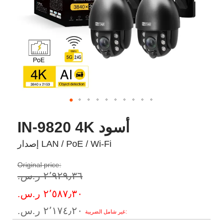
IN-9820 4K أسود
إصدار LAN / PoE / Wi-Fi
Original price:
٢٬٩٢٩٫٣٦ ر.س.‏
Special
٢٬٥٨٧٫٣٠ ر.س.‏
Price
٢٬١٧٤٫٢٠ ر.س.‏