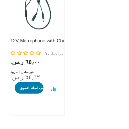
12V Microphone with Chinch connector
Rating:
مراجعات
0
٦٥٫٠٠ ر.س.‏
٥٤٫٦٢ ر.س.‏
أضف لسلة التسوق