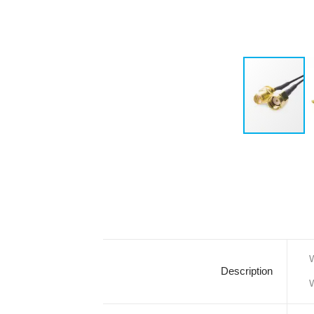
W
Description
W