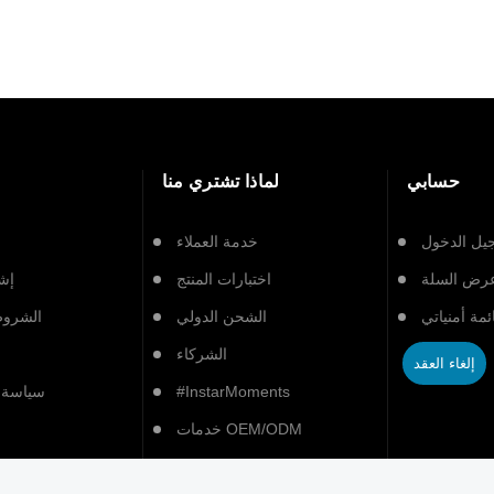
حسابي
لماذا تشتري منا
يل الدخول
خدمة العملاء
رض السلة
اختبارات المنتج
إشع
ئمة أمنياتي
الشحن الدولي
الشروط
الشركاء
إلغاء العقد
#InstarMoments
سياسة 
خدمات OEM/ODM