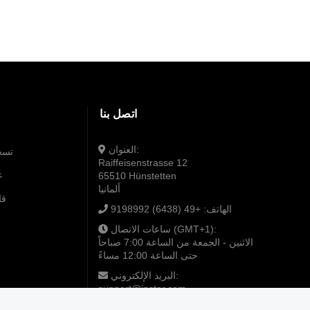
اتصل بنا
العنوان:
تسج
Raiffeisenstrasse 12
ع
65510 Hünstetten
ألمانيا
قا
الهاتف:
+49 (6438) 9198992
ساعات الاتصال (GMT+1):
الاثنين - الجمعة من الساعة 7:00 صباحاً
حتى الساعة 12:00 مساءً
البريد الإلكتروني:
support@instar.com