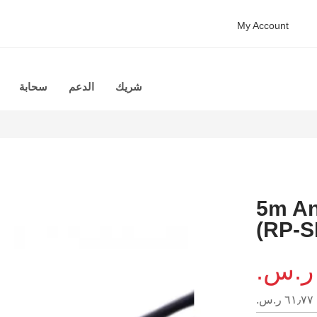
My Account
شريك
الدعم
سحابة
5m An
(RP-
٦١٫٧٧ ر.س.‏