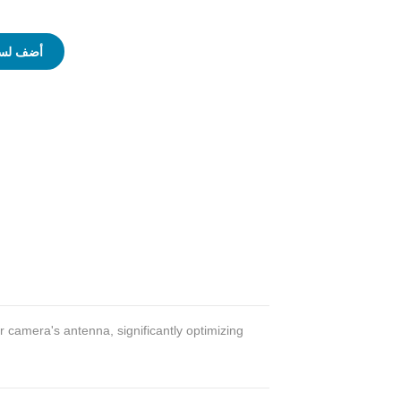
أضف لسل
ur camera's antenna, significantly optimizing