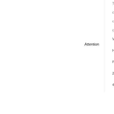
T
c
c
c
Attention
F
2
4