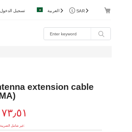
Cart
العربية
تسجيل الدخول
SAR
tenna extension cable
SMA)
٧٣٫٥١ ر.س.‏