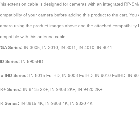
his extension cable is designed for cameras with an integrated RP-SM
ompatibility of your camera before adding this product to the cart.
You c
amera using the product images above and the attached compatibility li
ompatible with this antenna cable:
VGA Series:
IN-3005, IN-3010, IN-3011, IN-4010, IN-4011
HD Series:
IN-5905HD
ullHD Series:
IN-8015 FullHD, IN-9008 FullHD, IN-9010 FullHD, IN-9
K+ Series:
IN-8415 2K+, IN-9408 2K+, IN-9420 2K+
K Series:
IN-8815 4K, IN-9808 4K, IN-9820 4K