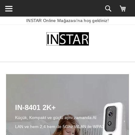
INSTAR Online Mağazası'na hoş geldiniz!
IN-8401 2K+
Küçük, Kompakt ve güçlü aynı zamanda AI
LAN ve hem 2,4 hem de 5Ghz WLAN ile WPA3