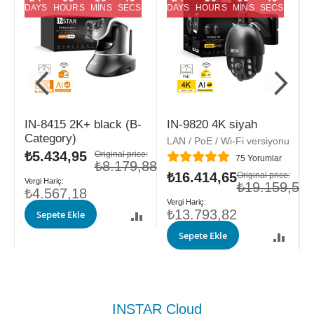
DAYS
HOURS
MINS
SECS
DAYS
HOURS
MINS
SECS
IN-8415 2K+ black (B-
IN-9820 4K siyah
Category)
LAN / PoE / Wi-Fi versiyonu
L
Özel
₺5.434,95
Original price:
Değerlendirme:
D
75
Yorumlar
fiyat
₺8.179,88
Özel
₺16.414,65
Ö
e:
Original price:
,88
fiyat
₺19.159,58
f
₺4.567,18
₺13.793,82
Sepete Ekle
Sepete Ekle
INSTAR Cloud