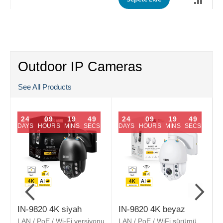
Outdoor IP Cameras
See All Products
24
09
19
48
24
09
19
48
DAYS
HOURS
MINS
SECS
DAYS
HOURS
MINS
SECS
IN-9820 4K siyah
IN-9820 4K beyaz
LAN / PoE / Wi-Fi versiyonu
LAN / PoE / WiFi sürümü
L