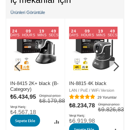
Ürünleri Görüntüle
24
09
19
48
24
09
19
48
DAYS
HOURS
MINS
SECS
DAYS
HOURS
MINS
SECS
IN-8415 2K+ black (B-
IN-8815 4K black
Category)
LAN / PoE / WiFi Version
L
Özel
₺5.434,95
Original price:
Değerlendirme:
D
29
Yorumlar
fiyat
₺8.179,88
Özel
₺8.234,78
Ö
e:
Original price:
,91
fiyat
₺9.826,83
f
₺4.567,18
₺6.919,98
Sepete Ekle
S
Sepete Ekle