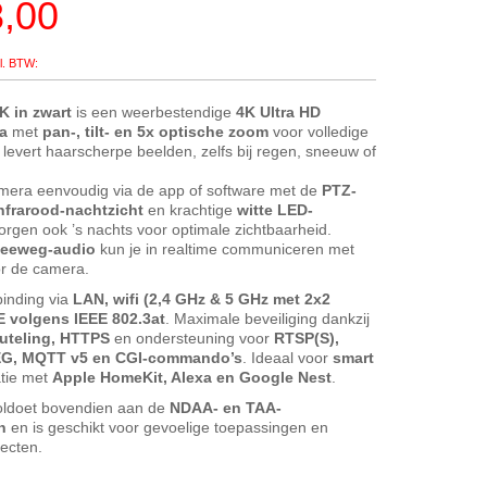
8,00
K in zwart
is een weerbestendige
4K Ultra HD
a
met
pan-, tilt- en 5x optische zoom
voor volledige
levert haarscherpe beelden, zelfs bij regen, sneeuw of
mera eenvoudig via de app of software met de
PTZ-
nfrarood-nachtzicht
en krachtige
witte LED-
rgen ook ’s nachts voor optimale zichtbaarheid.
eeweg-audio
kun je in realtime communiceren met
r de camera.
binding via
LAN, wifi (2,4 GHz & 5 GHz met 2x2
 volgens IEEE 802.3at
. Maximale beveiliging dankzij
uteling, HTTPS
en ondersteuning voor
RTSP(S),
EG, MQTT v5 en CGI-commando’s
. Ideaal voor
smart
atie met
Apple HomeKit, Alexa en Google Nest
.
ldoet bovendien aan de
NDAA- en TAA-
n
en is geschikt voor gevoelige toepassingen en
ecten.