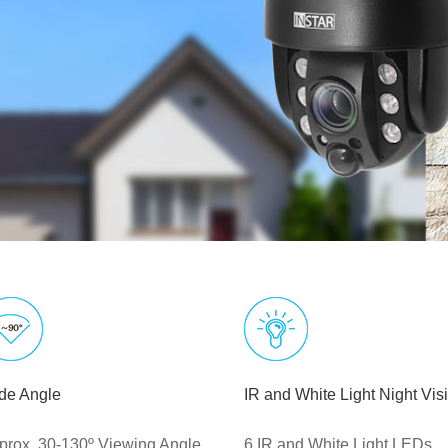
de Angle
IR and White Light Night Vis
prox. 30-130º Viewing Angle
6 IR and White Light LEDs