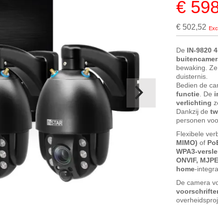
€ 59
Special
Price
€ 502,52
De
IN-9820 4
buitencamer
bewaking. Ze 
duisternis.
Bedien de ca
functie
. De
i
verlichting
zo
Dankzij de
tw
personen voo
Flexibele ver
MIMO)
of
PoE
WPA3-versle
ONVIF, MJP
home
-integr
De camera vo
voorschrifte
overheidsproj