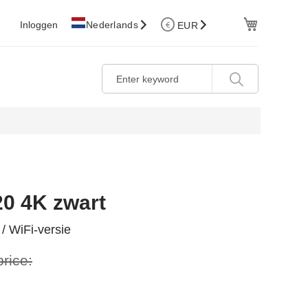
Cart
Inloggen
Nederlands
EUR
20 4K zwart
/ WiFi-versie
price: