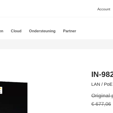
Account
en
Cloud
Ondersteuning
Partner
IN-98
LAN / PoE 
Original 
€ 677,06