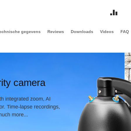
echnische gegevens
Reviews
Downloads
Videos
FAQ
ity camera
th integrated zoom, AI
sor. Time-lapse recordings,
much more...