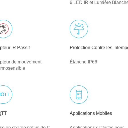
6 LED IR et Lumière Blanch
pteur IR Passif
Protection Contre les Intemp
pteur de mouvement
Étanche IP66
ermosensible
QTT
Applications Mobiles
ise en charge native de la
Applications gratuites pour