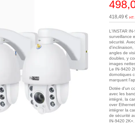
498,
Prix
Spécial
418,49 €
L'INSTAR IN-
surveillance 
sécurité. Av
d'inclinaison,
angles de vis
doubles, y co
images nettes
Le IN-9420 2K
domotiques 
marquant l'ap
Dotée d'un c
avec les ban
intégré, la 
over Ethernet.
intégrer la c
de sécurité a
IN-9420 2K+.