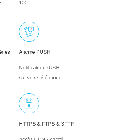
e
100°
éries
Alarme PUSH
Notification PUSH
sur votre téléphone
HTTPS & FTPS & SFTP
Accès DDNS crypté,