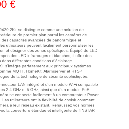
00 €
9420 2K+ se distingue comme une solution de
extérieure de premier plan parmi les caméras de
ec des capacités avancées de panoramique et
 les utilisateurs peuvent facilement personnaliser les
ion et désigner des zones spécifiques. Équipé de LED
mpris des LED infrarouges et blanches, il offre des
 dans différentes conditions d'éclairage.
+ s'intègre parfaitement aux principaux systèmes
comme MQTT, HomeKit, Alarmserver et RTSP,
ogée de la technologie de sécurité sophistiquée.
onnecteur LAN intégré et d'un module WiFi compatible
des 2,4 GHz et 5 GHz, ainsi que d'un module PoE
caméra se connecte facilement à un commutateur Power
 Les utilisateurs ont la flexibilité de choisir comment
améra à leur réseau existant. Rehaussez vos normes
vec la couverture étendue et intelligente de l'INSTAR