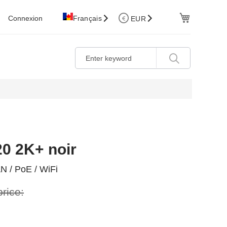
Cart
Connexion
Français
EUR
20 2K+ noir
N / PoE / WiFi
price: