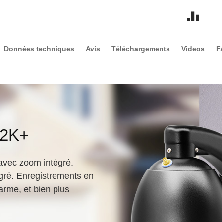
Données techniques
Avis
Téléchargements
Videos
F
 2K+
avec zoom intégré,
égré. Enregistrements en
larme, et bien plus