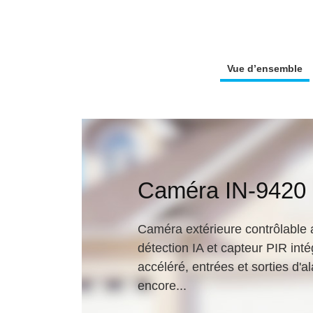
Vue d’ensemble
Caméra IN-9420
Caméra extérieure contrôlable 
détection IA et capteur PIR int
accéléré, entrées et sorties d'a
encore...