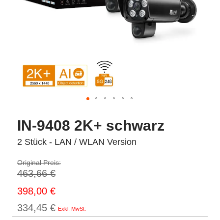
IN-9408 2K+ schwarz
2 Stück - LAN / WLAN Version
Original Preis:
463,66 €
Sonderpreis
398,00 €
334,45 €